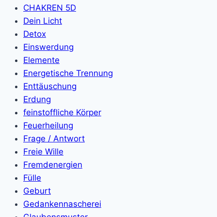
CHAKREN 5D
Dein Licht
Detox
Einswerdung
Elemente
Energetische Trennung
Enttäuschung
Erdung
feinstoffliche Körper
Feuerheilung
Frage / Antwort
Freie Wille
Fremdenergien
Fülle
Geburt
Gedankennascherei
Glaubensmuster