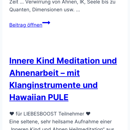
Zeit … Verwirrung von Ahnen, IK, Seele bis zu
Quanten, Dimensionen usw. …
Aufklärung
Beitrag öffnen
Ahnen,
Innere
Kind,
Seele,
Innere Kind Meditation und
Dimension,
Gott
Ahnenarbeit – mit
?
Klanginstrumente und
…..
Wie,
Hawaiian PULE
Was,
Warum?
❤️ für LIEBESBOOST Teilnehmer ❤️
Eine seltene, sehr heilsame Aufnahme einer
„Inneren Kind und Ahnen Heilmeditation“ aus