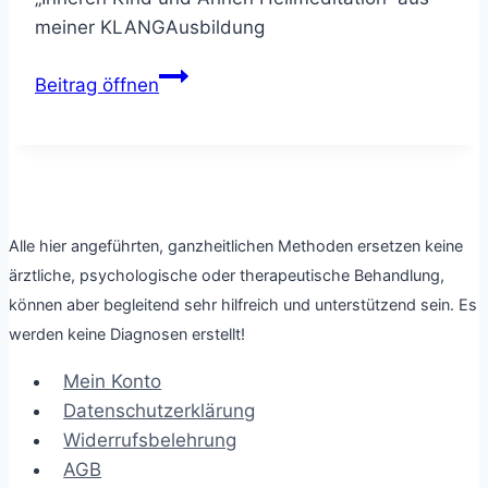
meiner KLANGAusbildung
Innere
Beitrag öffnen
Kind
Meditation
und
Ahnenarbeit
–
Alle hier angeführten, ganzheitlichen Methoden ersetzen keine
mit
ärztliche, psychologische oder therapeutische Behandlung,
Klanginstrumente
können aber begleitend sehr hilfreich und unterstützend sein. Es
und
werden keine Diagnosen erstellt!
Hawaiian
PULE
Mein Konto
Datenschutzerklärung
Widerrufsbelehrung
AGB