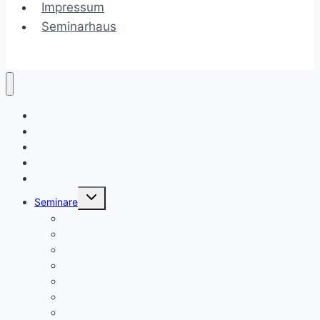
Impressum
Seminarhaus
Termine
Liebes-Boost
Liebes-Boost BLOG
Hypnose-Boost
AtemBoost – BreathWork
Untermenü
Seminare
umschalten
Woman Deep Dive – die heilige Frau
Feuerarbeit
Ho’o ponopono & KE ALOHA
Lomi Lomi Nui
Klangseminare
Herzseminare
Retreats