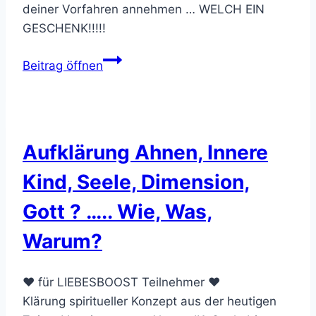
deiner Vorfahren annehmen … WELCH EIN
GESCHENK!!!!!
Deine
Beitrag öffnen
Ahnen
warten
auf
dich
Aufklärung Ahnen, Innere
…
Kind, Seele, Dimension,
Gott ? ….. Wie, Was,
Warum?
❤️ für LIEBESBOOST Teilnehmer ❤️
Klärung spiritueller Konzept aus der heutigen