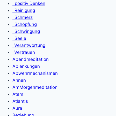
_positiv Denken
_Reinigung
_Schmerz
_Schöpfung
_Schwingung
_Seele
_Verantwortung
_Vertrauen
Abendmeditation
Ablenkungen
Abwehrmechanismen
Ahnen
AmMorgenmeditation
Atem
Atlantis
Aura
Beziehung