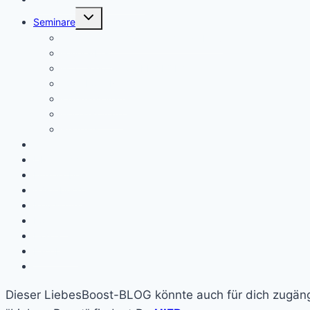
Untermenü
Seminare
umschalten
Woman Deep Dive – die heilige Frau
Feuerarbeit
Ho’o ponopono & KE ALOHA
Lomi Lomi Nui
Klangseminare
Herzseminare
Retreats
x
Über mich
Einzelarbeit
Gästebuch
Newsletter
Kontakt
Home
Facebook
Dieser LiebesBoost-BLOG könnte auch für dich zugängi