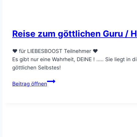
Reise zum göttlichen Guru / He
❤️ für LIEBESBOOST Teilnehmer ❤️
Es gibt nur eine Wahrheit, DEINE ! ….. Sie liegt i
göttlichen Selbstes!
Reise
Beitrag öffnen
zum
göttlichen
Guru
/
Heiler
….