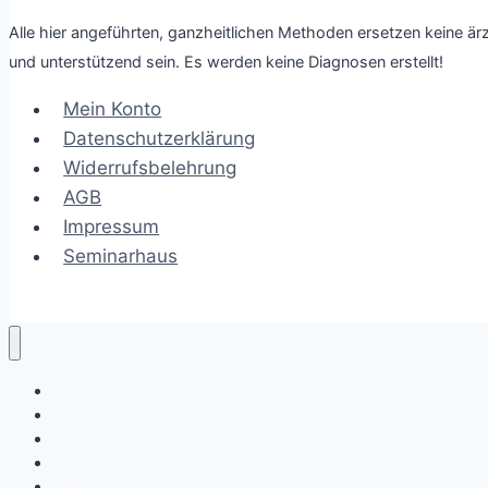
Alle
Alle hier angeführten, ganzheitlichen Methoden ersetzen keine är
Antworten
und unterstützend sein. Es werden keine Diagnosen erstellt!
liegen
in
Mein Konto
dir!
Datenschutzerklärung
Widerrufsbelehrung
AGB
Impressum
Seminarhaus
Termine
Liebes-Boost
Liebes-Boost BLOG
Hypnose-Boost
AtemBoost – BreathWork