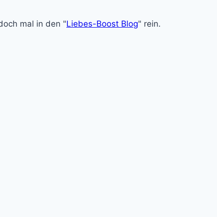
doch mal in den "
Liebes-Boost Blog
" rein.