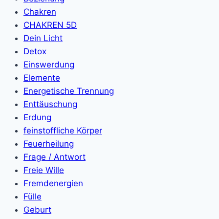
Chakren
CHAKREN 5D
Dein Licht
Detox
Einswerdung
Elemente
Energetische Trennung
Enttäuschung
Erdung
feinstoffliche Körper
Feuerheilung
Frage / Antwort
Freie Wille
Fremdenergien
Fülle
Geburt