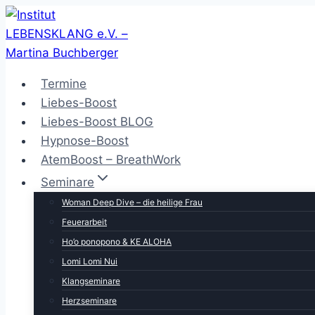
Zum
Inhalt
springen
Termine
Liebes-Boost
Liebes-Boost BLOG
Hypnose-Boost
AtemBoost – BreathWork
Seminare
Woman Deep Dive – die heilige Frau
Feuerarbeit
Ho’o ponopono & KE ALOHA
Lomi Lomi Nui
Klangseminare
Herzseminare