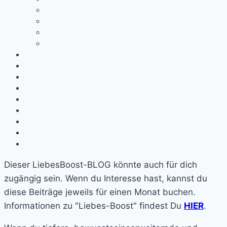
Lomi Lomi Nui
Klangseminare
Herzseminare
Retreats
x
Über mich
Einzelarbeit
Gästebuch
Newsletter
Kontakt
Home
Facebook
Dieser LiebesBoost-BLOG könnte auch für dich
zugängig sein. Wenn du Interesse hast, kannst du
diese Beiträge jeweils für einen Monat buchen.
Informationen zu "Liebes-Boost" findest Du
HIER
.