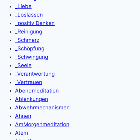
_Liebe
_Loslassen
_positiv Denken
_Reinigung
_Schmerz
_Schöpfung
_Schwingung
_Seele
_Verantwortung
_Vertrauen
Abendmeditation
Ablenkungen
Abwehrmechanismen
Ahnen
AmMorgenmeditation
Atem