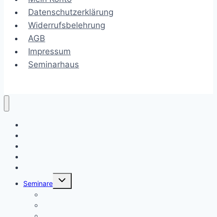
Datenschutzerklärung
Widerrufsbelehrung
AGB
Impressum
Seminarhaus
Termine
Liebes-Boost
Liebes-Boost BLOG
Hypnose-Boost
AtemBoost – BreathWork
Untermenü
Seminare
umschalten
Woman Deep Dive – die heilige Frau
Feuerarbeit
Ho’o ponopono & KE ALOHA