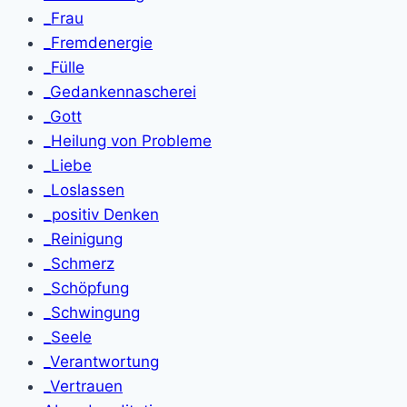
_Frau
_Fremdenergie
_Fülle
_Gedankennascherei
_Gott
_Heilung von Probleme
_Liebe
_Loslassen
_positiv Denken
_Reinigung
_Schmerz
_Schöpfung
_Schwingung
_Seele
_Verantwortung
_Vertrauen