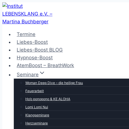
Zum
Inhalt
springen
Termine
Liebes-Boost
Liebes-Boost BLOG
Hypnose-Boost
AtemBoost – BreathWork
Seminare
Woman Deep Dive – die heilige Frau
Feuerarbeit
Ho’o ponopono & KE ALOHA
Lomi Lomi Nui
Klangseminare
Herzseminare