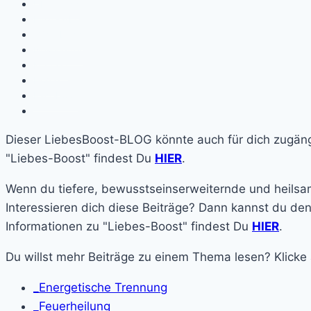
Über mich
Einzelarbeit
Gästebuch
Newsletter
Kontakt
Home
Facebook
Dieser LiebesBoost-BLOG könnte auch für dich zugängi
"Liebes-Boost" findest Du
HIER
.
Wenn du tiefere, bewusstseinserweiternde und heilsam
Interessieren dich diese Beiträge? Dann kannst du de
Informationen zu "Liebes-Boost" findest Du
HIER
.
Du willst mehr Beiträge zu einem Thema lesen? Klicke
_Energetische Trennung
_Feuerheilung