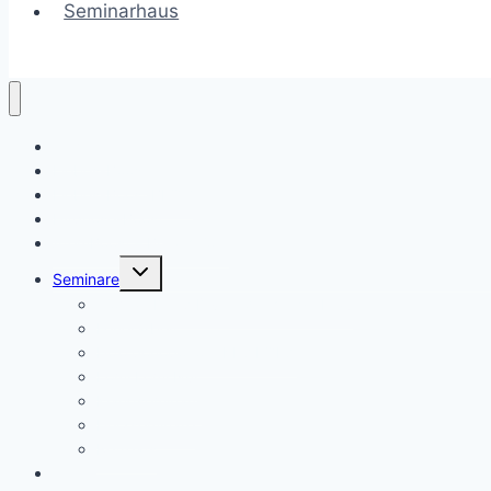
Seminarhaus
Termine
Liebes-Boost
Liebes-Boost BLOG
Hypnose-Boost
AtemBoost – BreathWork
Untermenü
Seminare
umschalten
Woman Deep Dive – die heilige Frau
Feuerarbeit
Ho’o ponopono & KE ALOHA
Lomi Lomi Nui
Klangseminare
Herzseminare
Retreats
x