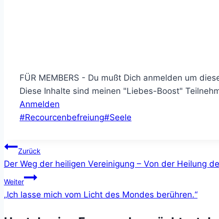
FÜR MEMBERS - Du mußt Dich anmelden um diesen 
Diese Inhalte sind meinen "Liebes-Boost" Teilneh
Anmelden
Schlagworte:
#
Recourcenbefreiung
#
Seele
Beitragsnavigation
Zurück
Der Weg der heiligen Vereinigung – Von der Heilung der
Weiter
„Ich lasse mich vom Licht des Mondes berühren.“